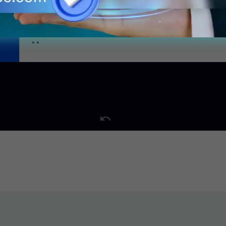
Volumen Desperdicio
Volumen Total
* *