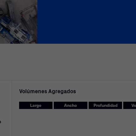
Volúmenes Agregados
Largo
Ancho
Profundidad
V
m