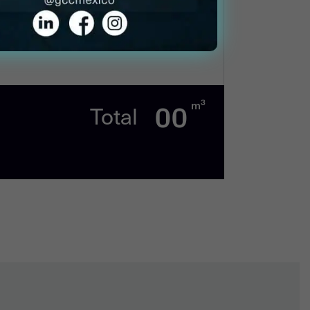
3
00
m
Total