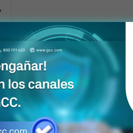
m
m
cm
zas
Resumen
%
Volumen Subtotal
Volumen Casetones