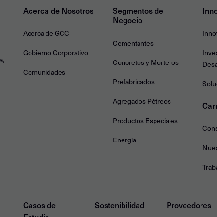
Acerca de Nosotros
Segmentos de
Inn
Negocio
Acerca de GCC
Inno
Cementantes
Gobierno Corporativo
Inve
a,
Concretos y Morteros
Desa
Comunidades
Prefabricados
Solu
Agregados Pétreos
Car
Productos Especiales
Cons
Energía
Nues
Trab
Casos de
Sostenibilidad
Proveedores
Estudio