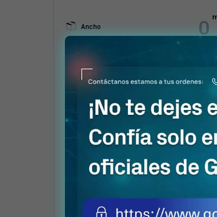
Ancho
Profundidad
Casetón
Tipo
p
Número
Porcentaje