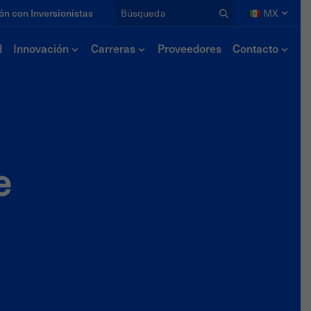
Búsqueda
ón con Inversionistas
MX
d
Innovación
Carreras
Proveedores
Contacto
dios
Recursos
deos
Calculadoras
ticias
EPDs
e
lección Editorial