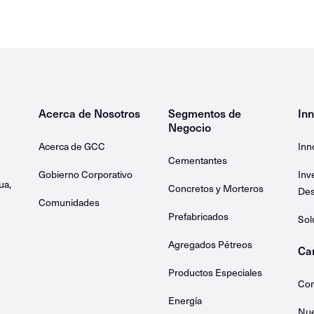
Acerca de Nosotros
Segmentos de
In
Negocio
Acerca de GCC
Inn
Cementantes
Gobierno Corporativo
Inv
ua,
Concretos y Morteros
Des
Comunidades
Prefabricados
Sol
Agregados Pétreos
Ca
Productos Especiales
Con
Energía
Nue