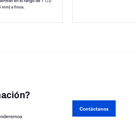
entran en el rango de 1 1/2"
5 mm) a finos.
mación?
Contáctanos
tenderemos