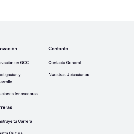
novación
Contacto
ovación en GCC
Contacto General
estigación y
Nuestras Ubicaciones
arrollo
uciones Innovadoras
rreras
struye tu Carrera
stra Cultura