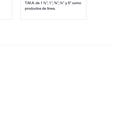
T.M.A. de 1 ½”, 1”, ¾”, ½” y 5" como
productos de línea.