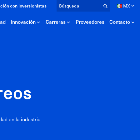
Búsqueda
ción con Inversionistas
MX
dad
Innovación
Carreras
Proveedores
Contacto
dios
Recursos
deos
Calculadoras
ticias
EPDs
lección Editorial
reos
ad en la industria