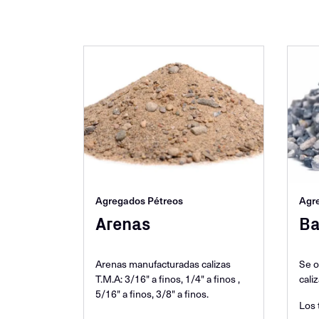
Agregados Pétreos
Agr
Arenas
Ba
Arenas manufacturadas calizas
Se o
T.M.A: 3/16" a finos, 1/4" a finos ,
caliz
5/16" a finos, 3/8" a finos.
Los 