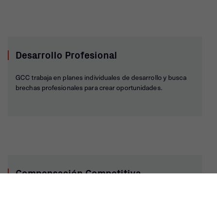
Desarrollo Profesional
GCC trabaja en planes individuales de desarrollo y busca
brechas profesionales para crear oportunidades.
Compensación Competitiva
Buscamos que las personas que alcanzan las metas y
hacen la diferencia sean reconocidas por sus éxitos y
contribuciones.