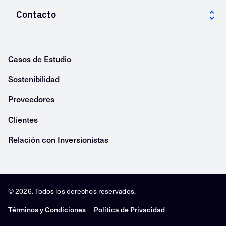
Investigación y Desarrollo
Construye tu Carrera
Contacto
Agregados Pétreos
Soluciones Innovadoras
Nuestra Cultura
Productos Especiales
Contacto General
Trabaja con Nosotros
Energía
Nuestras Ubicaciones
Casos de Estudio
Sostenibilidad
Proveedores
Clientes
Relación con Inversionistas
© 2026. Todos los derechos reservados.
Términos y Condiciones
Política de Privacidad