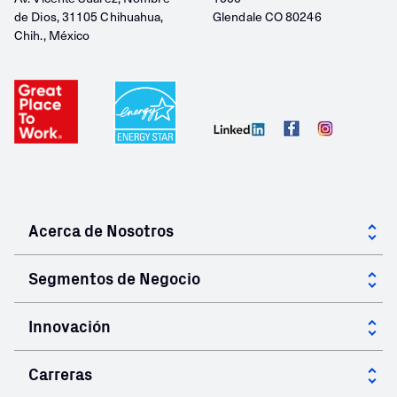
de Dios, 31105 Chihuahua,
Glendale CO 80246
Chih., México
Acerca de Nosotros
Acerca de GCC
Segmentos de Negocio
Gobierno Corporativo
Cementantes
Innovación
Comunidades
Concretos y Morteros
Innovación en GCC
Carreras
Prefabricados