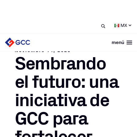
/
/
Sembrando el futuro: una
Home
Noticias
MX
iniciativa de GCC para fortalecer nuestras
comunidades
menú
Togg
Noviembre 14, 2025
Sembrando
el futuro: una
iniciativa de
GCC para
fortalecer